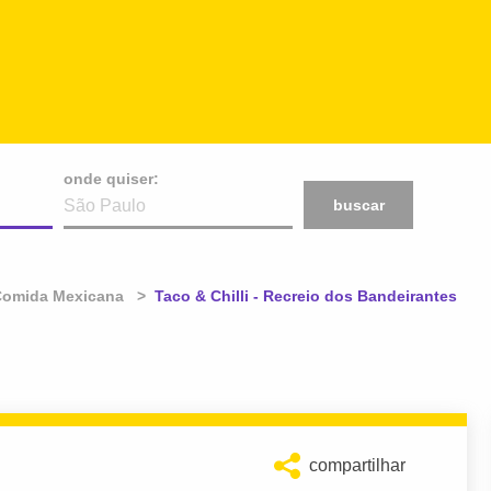
onde quiser:
buscar
Comida Mexicana
Atual:
Taco & Chilli - Recreio dos Bandeirantes
compartilhar