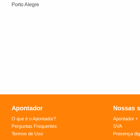
Porto Alegre
Apontador
Nossas 
O que é o Apontador?
Apontador +
Perguntas Frequentes
SVA
Termos de Uso
Presença digi