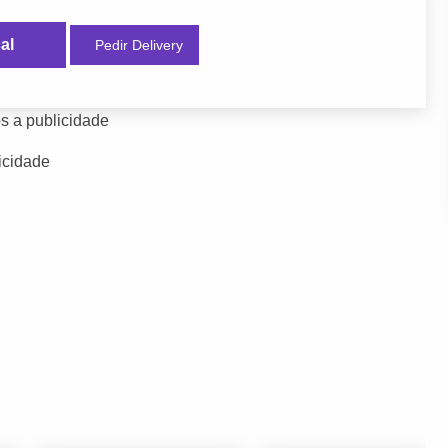
al
Pedir Delivery
s a publicidade
icidade