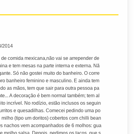
8/2014
 de comida mexicana,não vai se arrepender de
quina e tem mesas na parte interna e externa. Nã
ante. Só não gostei muito do banheiro. O corre
 pro banheiro feminino e masculino. E ainda tem
ndo as mãos, tem que sair para outra pessoa pa
te... A decoração é bem normal também; tem al
 incrível. No rodízio, estão inclusos os seguin
 burritos e quesadilhas. Comecei pedindo uma po
 milho (tipo um doritos) cobertos com chilli bean
. Os nachos vem acompanhados de 6 molhos: gua
 e molho salsa. Depois, pedimos os tacos, que s