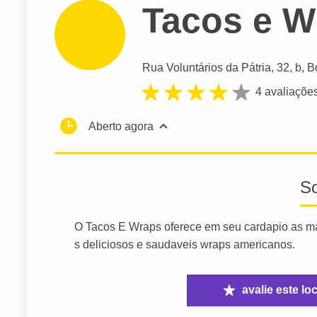
Tacos e W
Rua Voluntários da Pátria
, 32, b, 
4 avaliaçõe
Aberto agora
S
O Tacos E Wraps oferece em seu cardapio as m
s deliciosos e saudaveis wraps americanos.
avalie este loc