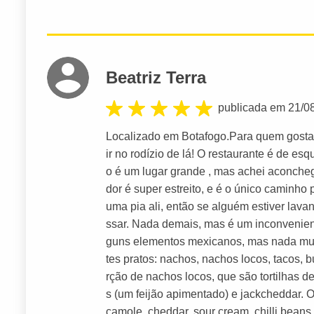
Beatriz Terra
publicada em 21/0
Localizado em Botafogo.Para quem gosta
ir no rodízio de lá! O restaurante é de es
o é um lugar grande , mas achei aconcheg
dor é super estreito, e é o único caminho
uma pia ali, então se alguém estiver lava
ssar. Nada demais, mas é um inconvenien
guns elementos mexicanos, mas nada muito
tes pratos: nachos, nachos locos, tacos,
rção de nachos locos, que são tortilhas de
s (um feijão apimentado) e jackcheddar
camole, cheddar, sour cream, chilli beans