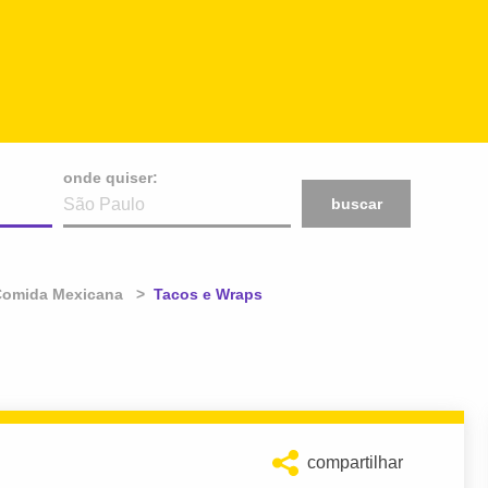
onde quiser:
buscar
Comida Mexicana
Atual:
Tacos e Wraps
compartilhar