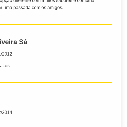
 opção diferente com muitos sabores e combina
dar uma passada com os amigos.
iveira Sá
1/2012
tacos
2/2014