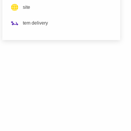
site
tem delivery