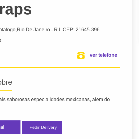
raps
Botafogo,
Rio De Janeiro
- RJ,
CEP: 21645-396
s
ver telefone
obre
ais saborosas especialidades mexicanas, alem do
al
Pedir Delivery