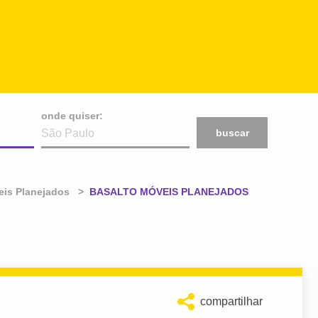
onde quiser:
buscar
is Planejados
Atual:
BASALTO MÓVEIS PLANEJADOS
compartilhar