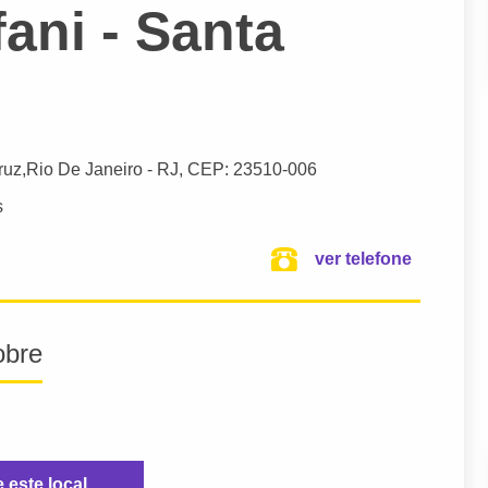
ani - Santa
ruz,
Rio De Janeiro
- RJ,
CEP: 23510-006
s
ver telefone
obre
e este local