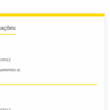
iações
2/2012
queremos ai.