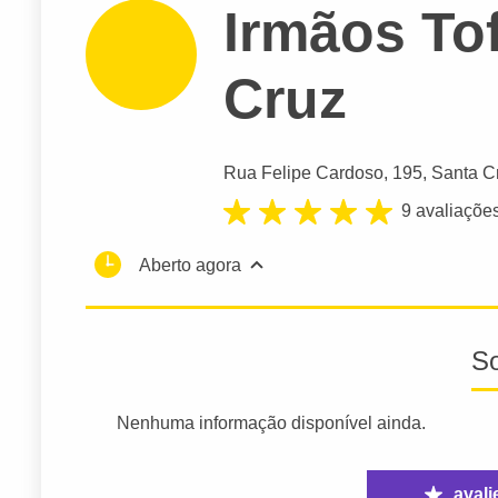
Irmãos Tof
Cruz
Rua Felipe Cardoso
, 195, Santa C
9 avaliaçõe
Aberto agora
S
Nenhuma informação disponível ainda.
avali