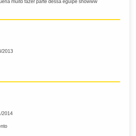
ueria muito fazer parte dessa eguipe showww
8/2013
1/2014
ento