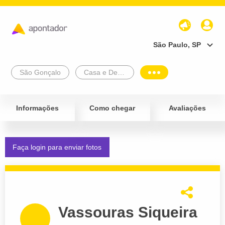
São Paulo, SP
São Gonçalo
Casa e Decoração
Informações
Como chegar
Avaliações
Faça login para enviar fotos
Vassouras Siqueira