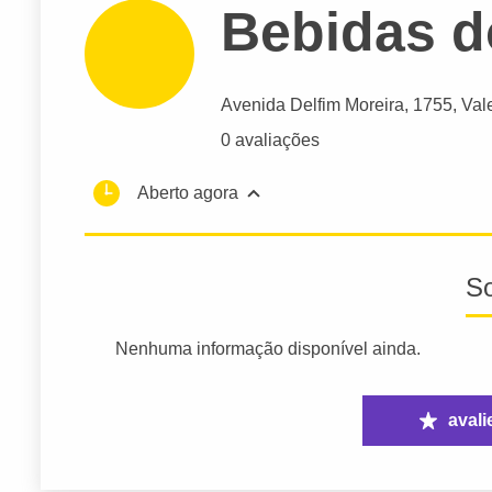
Bebidas do
Avenida Delfim Moreira
, 1755, Val
0 avaliações
Aberto agora
S
Nenhuma informação disponível ainda.
avali