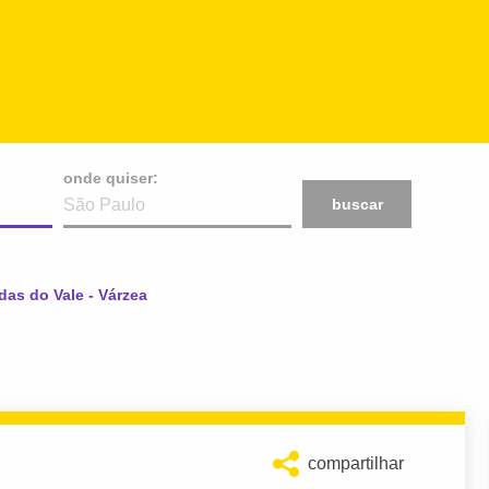
onde quiser:
buscar
l:
das do Vale - Várzea
compartilhar