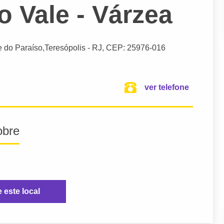
 Vale - Várzea
e do Paraíso,
Teresópolis
- RJ,
CEP: 25976-016
ver telefone
obre
e este local