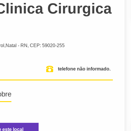
linica Cirurgica
rol,
Natal
- RN,
CEP: 59020-255
telefone não informado.
obre
e este local