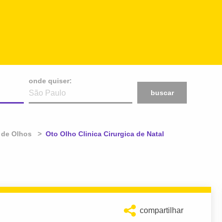
onde quiser:
buscar
 de Olhos
Atual:
Oto Olho Clinica Cirurgica de Natal
compartilhar