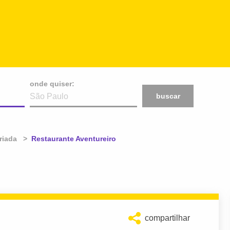
onde quiser:
buscar
riada
Atual:
Restaurante Aventureiro
compartilhar