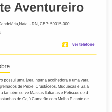
te Aventureiro
 Candelária,
Natal
- RN,
CEP: 59015-000
s
ver telefone
obre
iro possui uma área interna acolhedora e uma vara
grelhados de Peixe, Crustáceos, Muquecas e Sala
ira também serve Massas Italianas e Petiscos de d
 Castanhas de Cajú Camarão com Molho Picante de