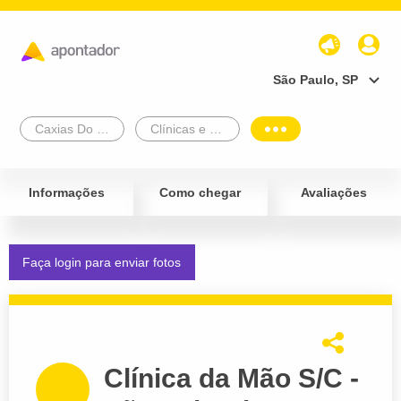
São Paulo, SP
Caxias Do Sul
Clínicas e Diagnósticos
Informações
Como chegar
Avaliações
Faça login para enviar fotos
Clínica da Mão S/C -