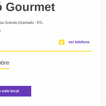
ló Gourmet
asa Grande,
Gramado
- RS,
s
ver telefone
obre
e este local