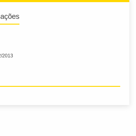
iações
2/2013
!