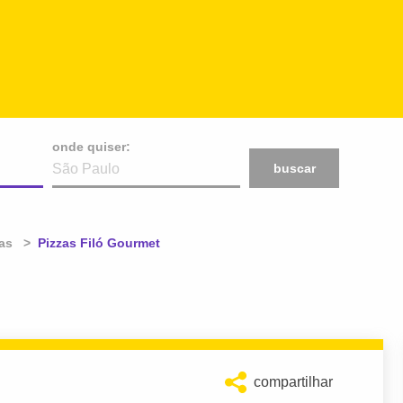
onde quiser:
buscar
ias
Atual:
Pizzas Filó Gourmet
compartilhar