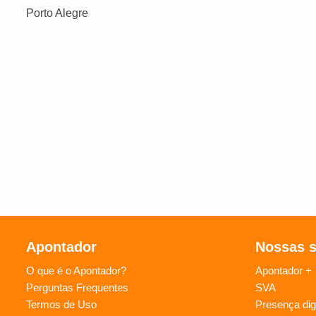
Porto Alegre
Apontador
Nossas 
O que é o Apontador?
Apontador +
Perguntas Frequentes
SVA
Termos de Uso
Presença digi