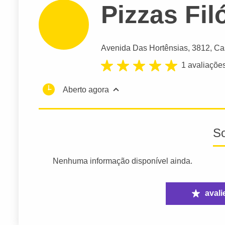
Pizzas Fi
Avenida Das Hortênsias
, 3812, C
1 avaliaçõe
Aberto agora
S
Nenhuma informação disponível ainda.
avali