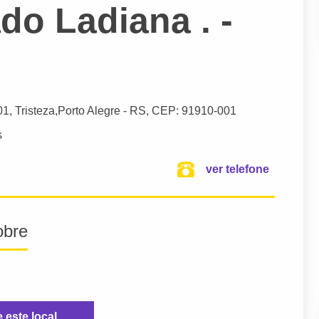
do Ladiana . -
01, Tristeza,
Porto Alegre
- RS,
CEP: 91910-001
s
ver telefone
obre
e este local