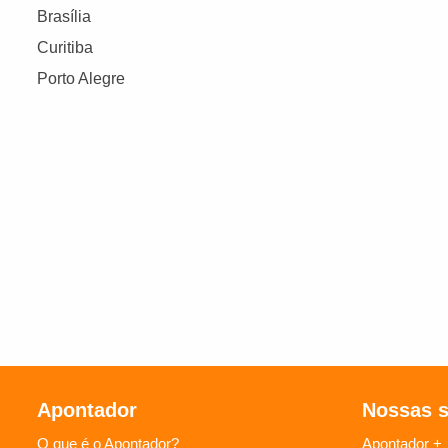
Brasília
Curitiba
Porto Alegre
Apontador
Nossas 
O que é o Apontador?
Apontador +