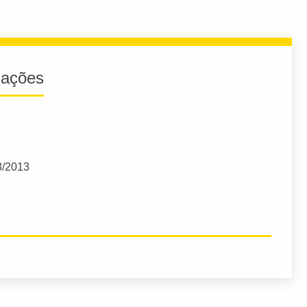
iações
8/2013