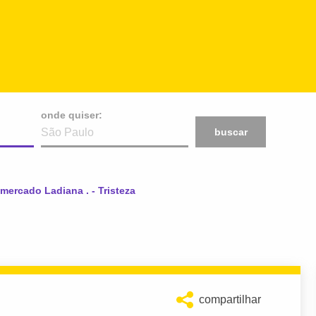
onde quiser:
buscar
l:
mercado Ladiana . - Tristeza
compartilhar