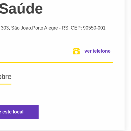
 Saúde
, 303, São Joao,
Porto Alegre
- RS,
CEP: 90550-001
ver telefone
obre
e este local