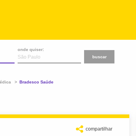
onde quiser:
buscar
édica
Atual:
Bradesco Saúde
compartilhar