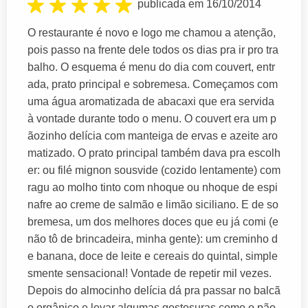
publicada em 16/10/2014
O restaurante é novo e logo me chamou a atenção,
pois passo na frente dele todos os dias pra ir pro tra
balho. O esquema é menu do dia com couvert, entr
ada, prato principal e sobremesa. Começamos com
uma água aromatizada de abacaxi que era servida
à vontade durante todo o menu. O couvert era um p
ãozinho delícia com manteiga de ervas e azeite aro
matizado. O prato principal também dava pra escolh
er: ou filé mignon sousvide (cozido lentamente) com
ragu ao molho tinto com nhoque ou nhoque de espi
nafre ao creme de salmão e limão siciliano. E de so
bremesa, um dos melhores doces que eu já comi (e
não tô de brincadeira, minha gente): um creminho d
e banana, doce de leite e cereais do quintal, simple
smente sensacional! Vontade de repetir mil vezes.
Depois do almocinho delícia dá pra passar no balcã
o orgânico e levar algumas gostosuras como o pão