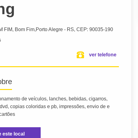
ng
M FIM, Bom Fim,
Porto Alegre
- RS,
CEP: 90035-190
s
ver telefone
obre
namento de veículos, lanches, bebidas, cigarros,
 dvd, copias coloridas e pb, impressões, envio de e
cartões
e este local