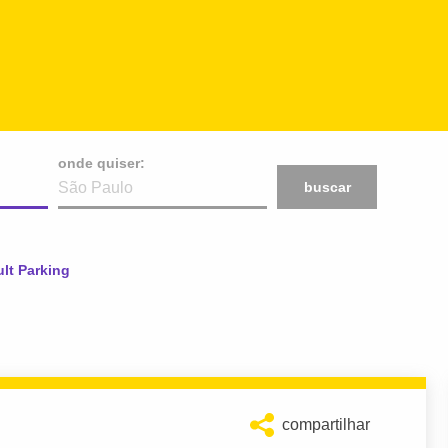
onde quiser:
buscar
ual:
lt Parking
compartilhar