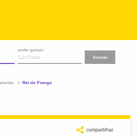
onde quiser:
buscar
eterias
Atual:
Rei do Frango
compartilhar