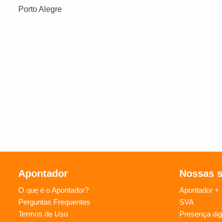
Porto Alegre
Apontador
Nossas 
O que é o Apontador?
Apontador +
Perguntas Frequentes
SVA
Termos de Uso
Presença digi