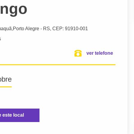
ango
maquã,
Porto Alegre
- RS,
CEP: 91910-001
s
ver telefone
obre
e este local