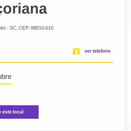
çoriana
lis
- SC,
CEP: 88010-010
ver telefone
obre
e este local