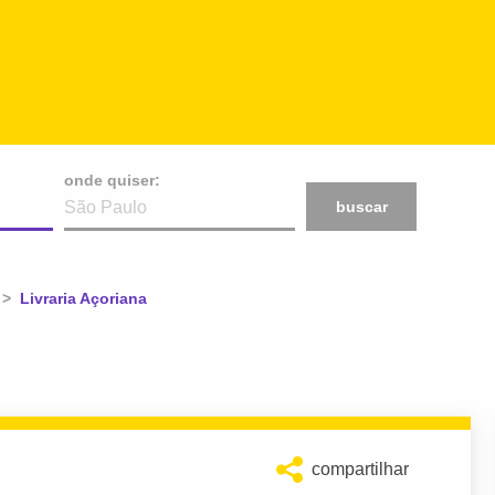
onde quiser:
buscar
Atual:
Livraria Açoriana
compartilhar