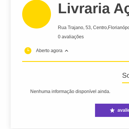
Livraria A
Rua Trajano
, 53, Centro,
Florianópo
0 avaliações
Aberto agora
S
Nenhuma informação disponível ainda.
avali