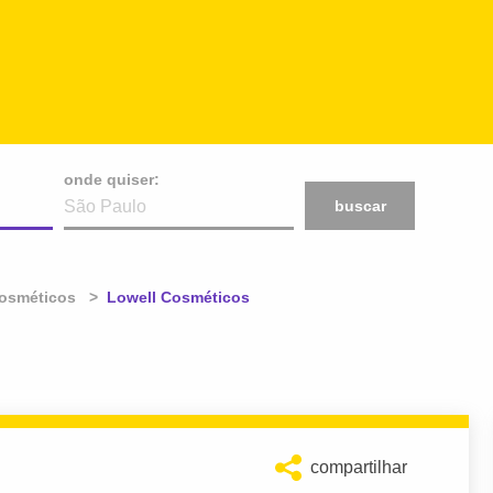
onde quiser:
buscar
Cosméticos
Atual:
Lowell Cosméticos
compartilhar