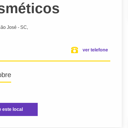
sméticos
ão José
- SC,
ver telefone
obre
e este local