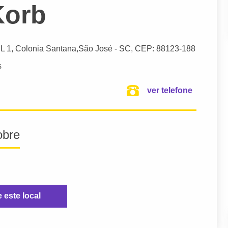
Korb
SL 1, Colonia Santana,
São José
- SC,
CEP: 88123-188
s
ver telefone
obre
e este local