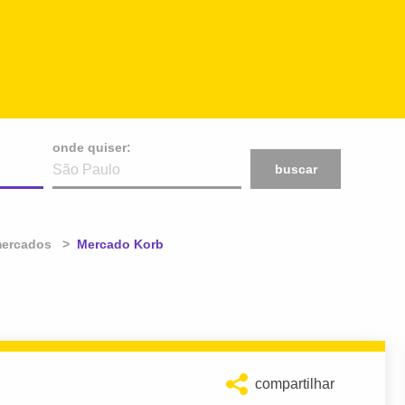
onde quiser:
buscar
ercados
Atual:
Mercado Korb
compartilhar