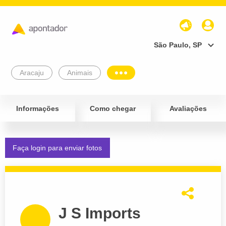
São Paulo, SP
Aracaju
Animais
Informações
Como chegar
Avaliações
Faça login para enviar fotos
J S Imports