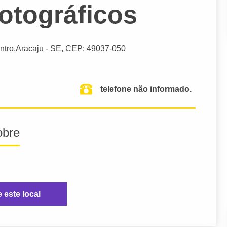
otográficos
ntro,
Aracaju
- SE,
CEP: 49037-050
telefone não informado.
obre
e este local