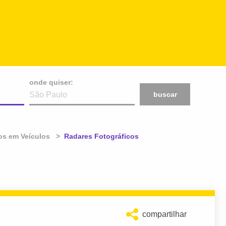
onde quiser:
buscar
os em Veículos
Atual:
Radares Fotográficos
compartilhar