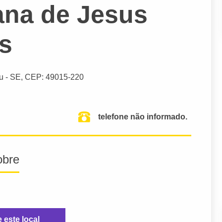
vana de Jesus
s
u
- SE,
CEP: 49015-220
telefone não informado.
obre
e este local