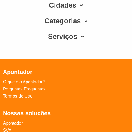
Cidades
Categorias
Serviços
Apontador
O que é o Apontador?
Perguntas Frequentes
Termos de Uso
Nossas soluções
Apontador +
SVA