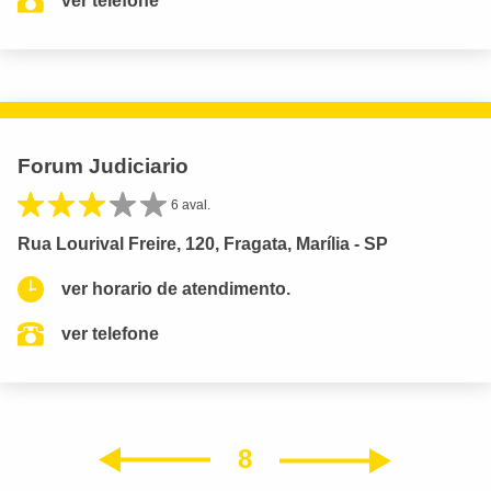
ver telefone
Forum Judiciario
6 aval.
Rua Lourival Freire, 120, Fragata, Marília - SP
ver horario de atendimento.
ver telefone
8
Próxim
Anterior