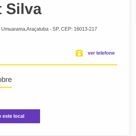
 Silva
9, Umuarama,
Araçatuba
- SP,
CEP: 16013-217
ver telefone
obre
e este local