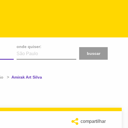
onde quiser:
buscar
ão
Atual:
Amirak Art Silva
compartilhar