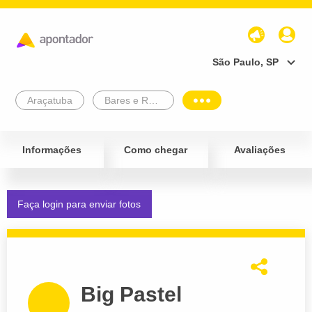
São Paulo, SP
Araçatuba
Bares e Restaurantes
Informações
Como chegar
Avaliações
Faça login para enviar fotos
Big Pastel