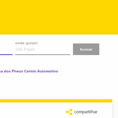
onde quiser:
buscar
al:
a dos Pneus Centro Automotivo
compartilhar