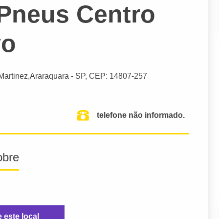
Pneus Centro
vo
Martinez,
Araraquara
- SP,
CEP: 14807-257
telefone não informado.
obre
e este local