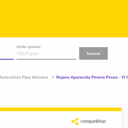
onde quiser:
buscar
Acessórios Para Veículos
Atual:
Rejane Aparecida Pereira Pecas - Vl
compartilhar