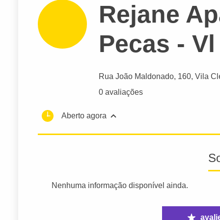
Rejane Ap
Pecas - V
Rua João Maldonado
, 160, Vila C
0 avaliações
Aberto agora
S
Nenhuma informação disponível ainda.
avali