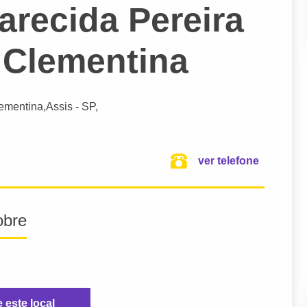
arecida Pereira
l Clementina
lementina,
Assis
- SP,
ver telefone
obre
e este local