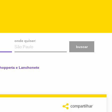
onde quiser:
buscar
Chopperia e Lanchonete
compartilhar