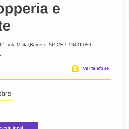
opperia e
te
01, Vila Militar,
Barueri
- SP,
CEP: 06401-050
s
ver telefone
obre
e este local