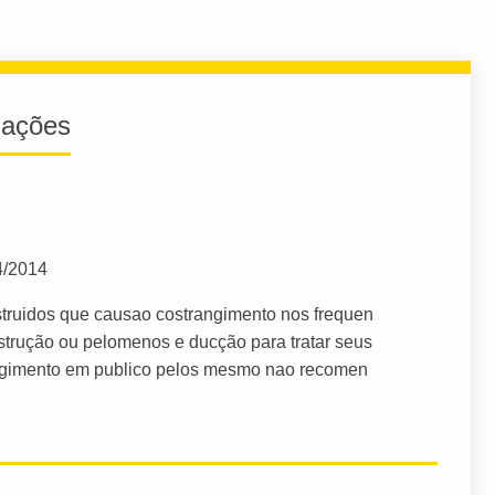
iações
4/2014
struidos que causao costrangimento nos frequen
strução ou pelomenos e ducção para tratar seus
rangimento em publico pelos mesmo nao recomen