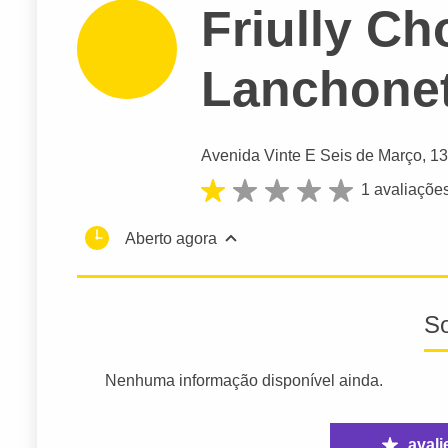
Friully Ch
Lanchone
Avenida Vinte E Seis de Março
, 13
1 avaliaçõe
Aberto agora
S
Nenhuma informação disponível ainda.
avali