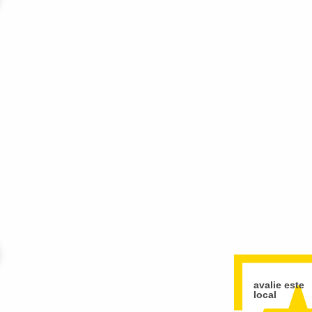
 &
avalie este
local