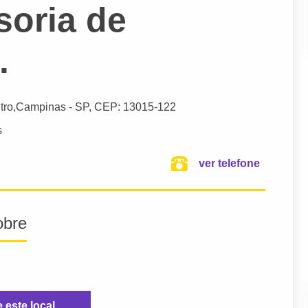
soria de
.
tro,
Campinas
- SP,
CEP: 13015-122
s
ver telefone
obre
e este local