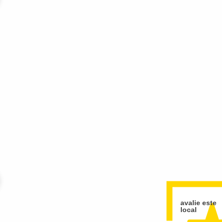
 &
avalie este
local