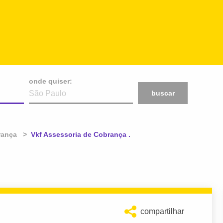
onde quiser:
buscar
rança
Atual:
Vkf Assessoria de Cobrança .
compartilhar