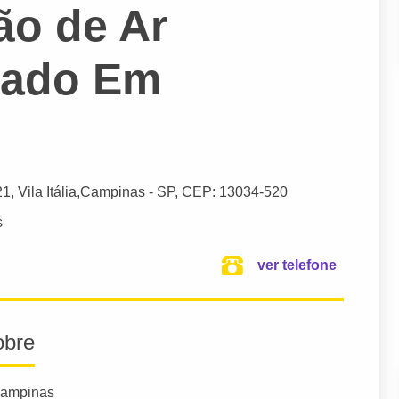
o de Ar
nado Em
21, Vila Itália,
Campinas
- SP,
CEP: 13034-520
s
ver telefone
obre
campinas