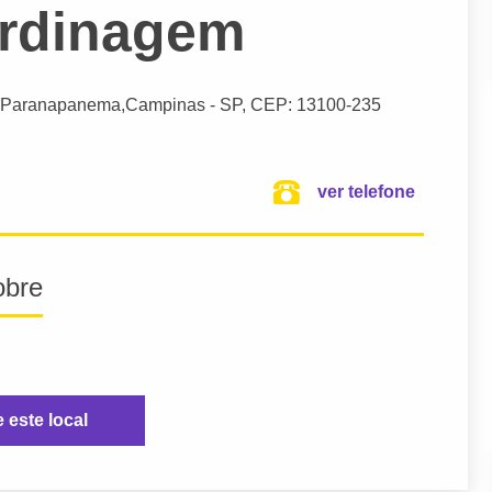
ardinagem
m Paranapanema,
Campinas
- SP,
CEP: 13100-235
ver telefone
obre
e este local