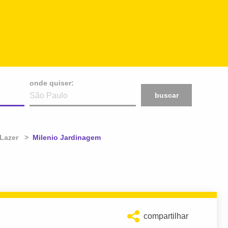
onde quiser:
buscar
 Lazer
Atual:
Milenio Jardinagem
compartilhar