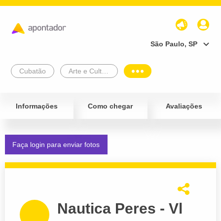
São Paulo, SP
Cubatão
Arte e Cultura
Informações
Como chegar
Avaliações
Faça login para enviar fotos
Nautica Peres - Vl