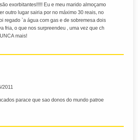
 são exorbitantes!!!!! Eu e meu marido almoçamo
r outro lugar sairia por no máximo 30 reais, no
foi regado `a água com gas e de sobremesa dois
va fria, o que nos surpreendeu , uma vez que ch
 NUNCA mais!
6/2011
educados parace que sao donos do mundo patroe