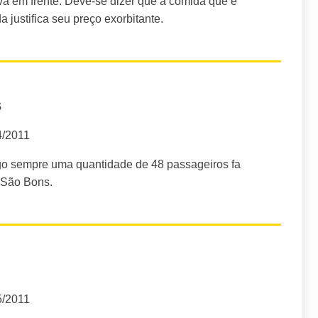
vá em frente. Deve-se dizer que a comida que é
 justifica seu preço exorbitante.
s
4/2011
igo sempre uma quantidade de 48 passageiros fa
 São Bons.
5/2011