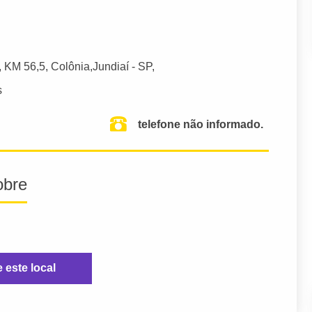
), KM 56,5, Colônia,
Jundiaí
- SP,
s
telefone não informado.
obre
e este local