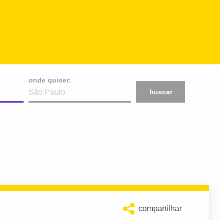
onde quiser:
buscar
compartilhar