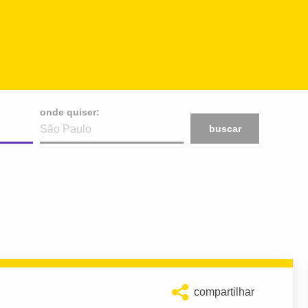
onde quiser:
buscar
compartilhar