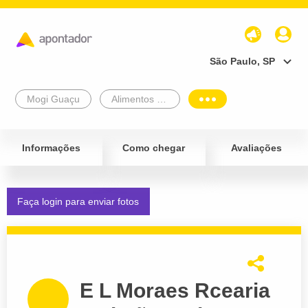
São Paulo, SP
Mogi Guaçu
Alimentos e Bebidas
Informações
Como chegar
Avaliações
Faça login para enviar fotos
E L Moraes Rcearia