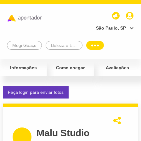
São Paulo, SP
Mogi Guaçu
Beleza e Estética
Informações
Como chegar
Avaliações
Faça login para enviar fotos
Malu Studio