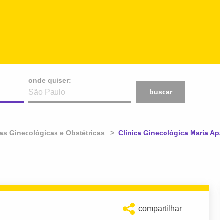
onde quiser:
buscar
cas Ginecológicas e Obstétricas
Atual:
Clínica Ginecológica Maria Ap
compartilhar