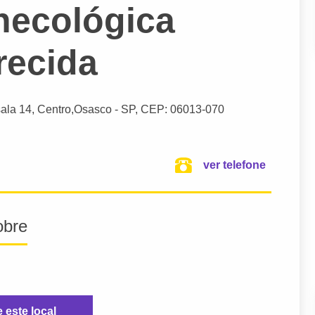
inecológica
recida
sala 14, Centro,
Osasco
- SP,
CEP: 06013-070
ver telefone
obre
e este local