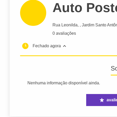
Auto Post
Rua Leonilda
, , Jardim Santo Antô
0 avaliações
Fechado agora
S
Nenhuma informação disponível ainda.
avali