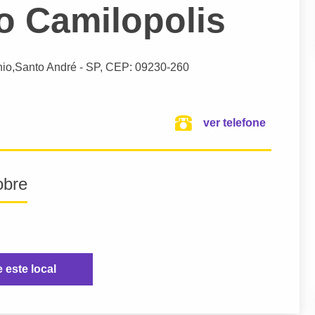
o Camilopolis
nio,
Santo André
- SP,
CEP: 09230-260
ver telefone
obre
e este local