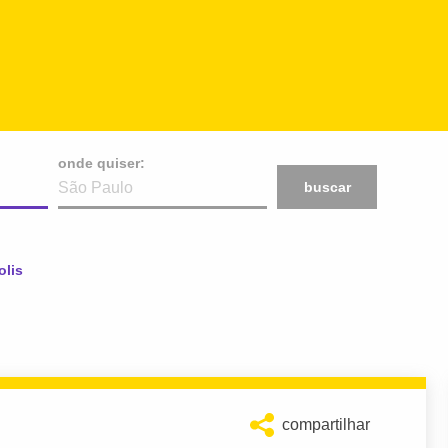
onde quiser:
buscar
olis
compartilhar