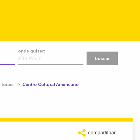
onde quiser:
buscar
lturais
Atual:
Centro Cultural Americano
compartilhar