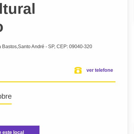
tural
o
a Bastos,
Santo André
- SP,
CEP: 09040-320
ver telefone
obre
e este local