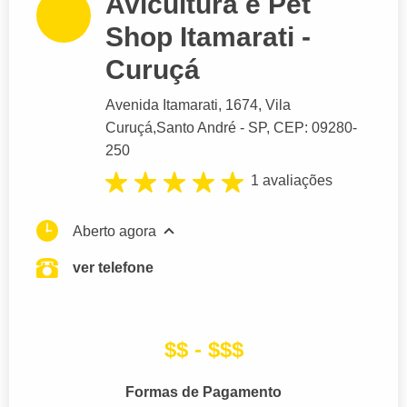
Avicultura e Pet
Shop Itamarati -
Curuçá
Avenida Itamarati
, 1674, Vila
Curuçá,
Santo André
- SP,
CEP: 09280-
250
1 avaliações
Aberto agora
ver telefone
$$ - $$$
Formas de Pagamento