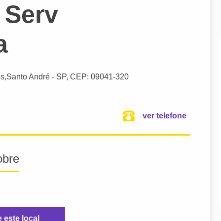
 Serv
a
s,
Santo André
- SP,
CEP: 09041-320
ver telefone
obre
e este local