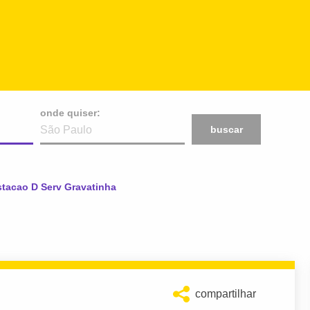
onde quiser:
buscar
ual:
stacao D Serv Gravatinha
compartilhar