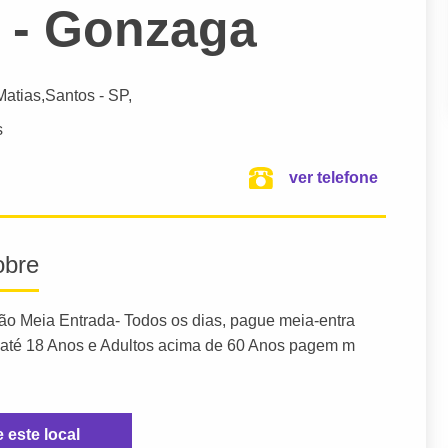
 - Gonzaga
Matias,
Santos
- SP,
s
ver telefone
obre
ão Meia Entrada- Todos os dias, pague meia-entra
s até 18 Anos e Adultos acima de 60 Anos pagem m
e este local