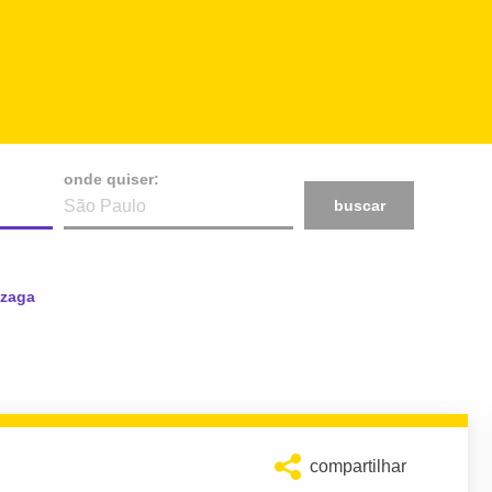
onde quiser:
buscar
nzaga
compartilhar