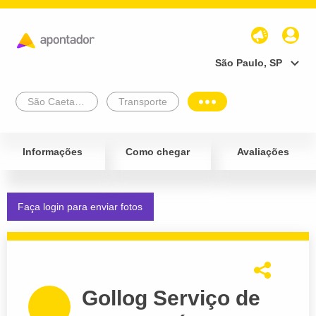
São Paulo, SP
São Caetano Do Sul
Transporte
Informações
Como chegar
Avaliações
Faça login para enviar fotos
Gollog Serviço de