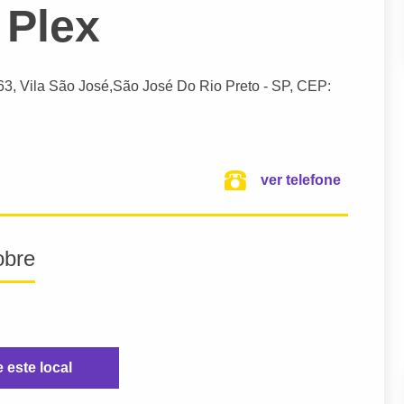
 Plex
63, Vila São José,
São José Do Rio Preto
- SP,
CEP:
ver telefone
obre
e este local