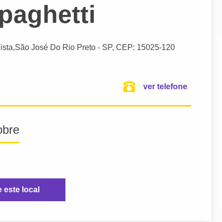
paghetti
ista,
São José Do Rio Preto
- SP,
CEP: 15025-120
ver telefone
obre
e este local