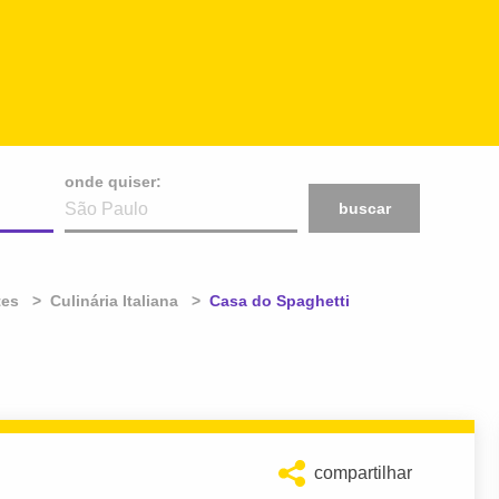
onde quiser:
buscar
tes
Culinária Italiana
Atual:
Casa do Spaghetti
compartilhar