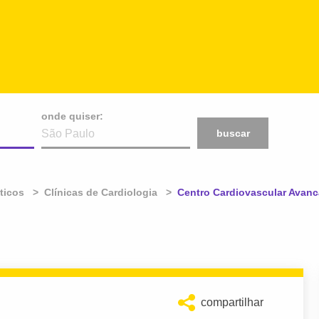
onde quiser:
buscar
ticos
Clínicas de Cardiologia
Atual:
Centro Cardiovascular Avanc
compartilhar