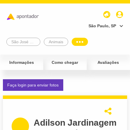
São Paulo, SP
São José Dos Campos
Animais
Informações
Como chegar
Avaliações
Faça login para enviar fotos
Adilson Jardinagem