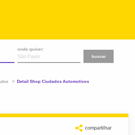
onde quiser:
buscar
ulos
Atual:
Detail Shop Ciudados Automotivos
compartilhar