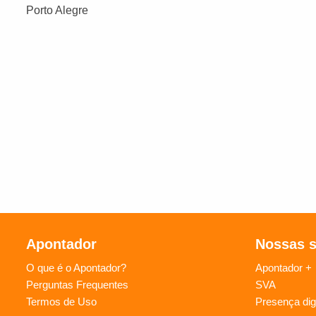
Porto Alegre
Apontador
Nossas 
O que é o Apontador?
Apontador +
Perguntas Frequentes
SVA
Termos de Uso
Presença digi