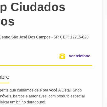
op Ciudados
vos
Centro,
São José Dos Campos
- SP,
CEP: 12215-820
ver telefone
obre
gente que cuidamos dele pra você.A Detail Shop
óveis, barcos e aeronaves, com produto especial
eixar um brilho duradouro!