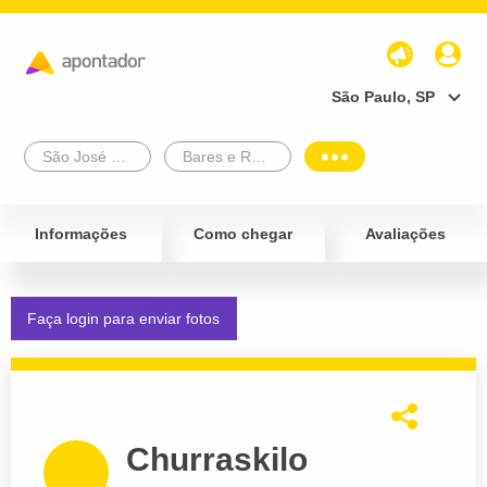
São Paulo, SP
São José Dos Campos
Bares e Restaurantes
Informações
Como chegar
Avaliações
Faça login para enviar fotos
Churraskilo