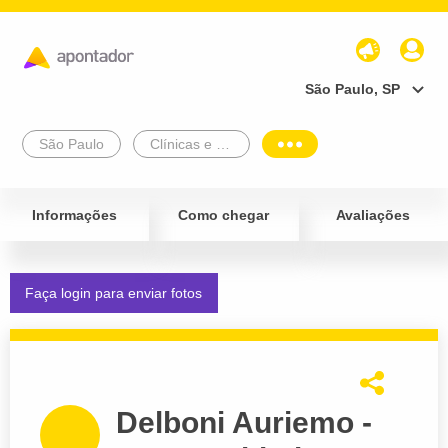
São Paulo, SP
São Paulo
Clínicas e Diagnósticos
Informações
Como chegar
Avaliações
Faça login para enviar fotos
Delboni Auriemo -